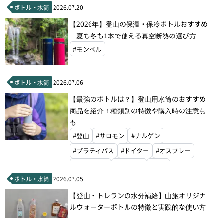
ボトル・水筒
2026.07.20
【2026年】登山の保温・保冷ボトルおすすめ
｜夏も冬も1本で使える真空断熱の選び方
#モンベル
ボトル・水筒
2026.07.06
【最強のボトルは？】登山用水筒のおすすめ
商品を紹介！種類別の特徴や購入時の注意点
も
#登山
#サロモン
#ナルゲン
#プラティパス
#ドイター
#オスプレー
#エバニュー
#モンベル
#山旅
ボトル・水筒
2026.07.05
【登山・トレランの水分補給】山旅オリジナ
ルウォーターボトルの特徴と実践的な使い方