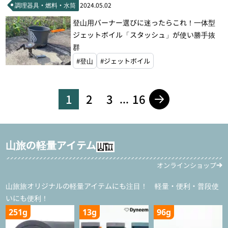
調理器具・燃料・水筒
2024.05.02
登山用バーナー選びに迷ったらこれ！一体型
ジェットボイル「スタッシュ」が使い勝手抜
群
#登山
#ジェットボイル
1
2
3
16
...
山旅の軽量アイテム
オンラインショップ
山旅旅オリジナルの軽量アイテムにも注目！ 軽量・便利・普段使
いにも便利！
251g
13g
96g