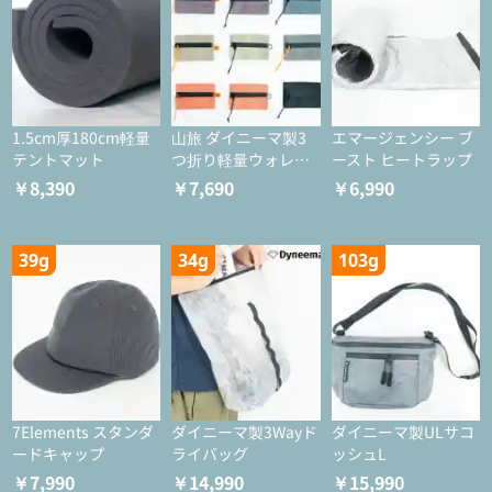
1.5cm厚180cm軽量
山旅 ダイニーマ製3
エマージェンシー ブ
テントマット
つ折り軽量ウォレッ
ースト ヒートラップ
ト
￥8,390
￥7,690
￥6,990
39g
34g
103g
7Elements スタンダ
ダイニーマ製3Wayド
ダイニーマ製ULサコ
ードキャップ
ライバッグ
ッシュL
￥7,990
￥14,990
￥15,990