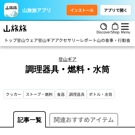
山旅旅アプリ
インストール
アプリで開く
Discover
Shop
Menu
トップ
登山ウェア
登山ギア
アクセサリー
レポート
山の食事・行動食
ハ
登山ギア
調理器具・燃料・水筒
クッカー
ストーブ・燃料
食器
調理器具
ボトル・水筒
記事一覧
関連おすすめアイテム