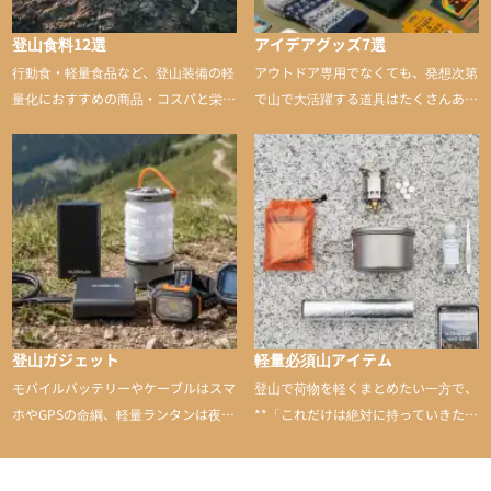
登山食料12選
アイデアグッズ7選
行動食・軽量食品など、登山装備の軽
アウトドア専用でなくても、発想次第
量化におすすめの商品・コスパと栄養
で山で大活躍する道具はたくさんあり
バランスに優れた行動食も紹介
ます。普段は街や家で使うものが、登
山に持ち込むと快適性や安心感をグッ
と引き上げてくれる――そんな意外性
のあるアイテムを紹介
登山ガジェット
軽量必須山アイテム
モバイルバッテリーやケーブルはスマ
登山で荷物を軽くまとめたい一方で、
ホやGPSの命綱、軽量ランタンは夜間
**「これだけは絶対に持っていきた
を快適に、登山用時計は標高や気圧を
い」**というアイテムがあります。軽
チェックできる頼れる存在。小さな道
量でありながら使い勝手に優れ、行動