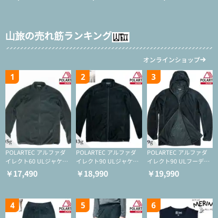
山旅の売れ筋ランキング
オンラインショップ
1
2
3
POLARTEC アルファダ
POLARTEC アルファダ
POLARTEC アルファダ
イレクト60 ULジャケッ
イレクト90 ULジャケッ
イレクト90 ULフーディ
ト（登山/ミドルレイヤ
ト（アクティブインサレ
（アクティブインサレー
￥17,490
￥18,990
￥19,990
ー/化繊ジャケット）
ーション/ミドルレイヤ
ション/ミドルレイヤー/
ー/化繊ジャケット）
化繊ジャケット）
4
5
6