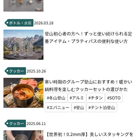
ボトル・水筒
2026.03.18
登山初心者の方へ！ずっと使い続けられる定
番アイテム・プラティパスの便利な使い方
クッカー
2025.10.26
寒い時期のグループ登山におすすめ！暖かい
鍋料理を楽しむクッカーセットの選びかた
#冬山登山
#アルミ
#チタン
#SOTO
#エバニュー
#登山
#テント泊登山
クッカー
2025.06.11
【世界初！0.2mm厚】美しいスタッキングを