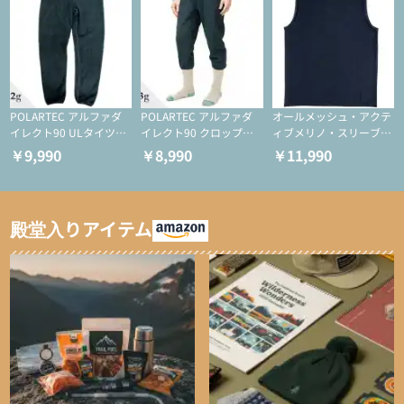
POLARTEC アルファダ
POLARTEC アルファダ
オールメッシュ・アクテ
イレクト90 ULタイツ
イレクト90 クロップド
ィブメリノ・スリーブレ
（アクティブインサレー
ULタイツ（アクティブ
ス
￥9,990
￥8,990
￥11,990
ション/テント泊用パジ
インサレーション/テン
ャマ/化繊パンツ/登山用
ト泊用パジャマ/化繊パ
タイツ）
ンツ/スキー用タイツ）
殿堂入りアイテム