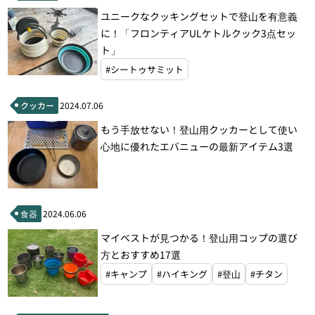
ユニークなクッキングセットで登山を有意義
に！「フロンティアULケトルクック3点セッ
ト」
#シートゥサミット
クッカー
2024.07.06
もう手放せない！登山用クッカーとして使い
心地に優れたエバニューの最新アイテム3選
食器
2024.06.06
マイベストが見つかる！登山用コップの選び
方とおすすめ17選
#キャンプ
#ハイキング
#登山
#チタン