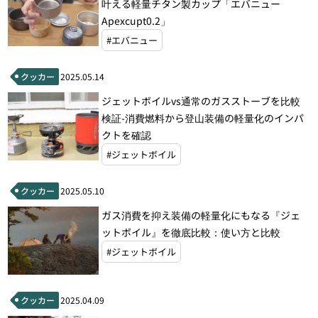
叶える軽量チタン製カップ「エバニュー
Apexcupt0.2」
#エバニュー
クッカー
2025.05.14
ジェットボイルvs通常のガスストーブを比較
検証-消費燃料から登山装備の軽量化のインパ
クトを確認
#ジェットボイル
クッカー
2025.05.10
ガス消費を抑え装備の軽量化にもなる『ジェ
ットボイル』を徹底比較：使い方と比較
#ジェットボイル
クッカー
2025.04.09