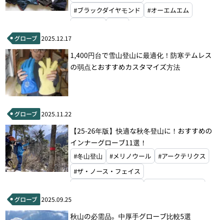
#ブラックダイヤモンド
#オーエムエム
#モンベル
#山旅
グローブ
2025.12.17
1,400円台で雪山登山に最適化！防寒テムレス
の弱点とおすすめカスタマイズ方法
グローブ
2025.11.22
【25-26年版】快適な秋冬登山に！おすすめの
インナーグローブ11選！
#冬山登山
#メリノウール
#アークテリクス
#ザ・ノース・フェイス
#ブラックダイヤモンド
#ファイントラック
グローブ
2025.09.25
#アクシーズクイン
#モンベル
秋山の必需品。中厚手グローブ比較5選