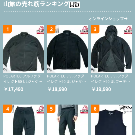
山旅の売れ筋ランキング
オンラインショップ
1
2
3
POLARTEC アルファダ
POLARTEC アルファダ
POLARTEC アルファダ
イレクト60 ULジャケッ
イレクト90 ULジャケッ
イレクト90 ULフーディ
ト（登山/ミドルレイヤ
ト（アクティブインサレ
（アクティブインサレー
￥17,490
￥18,990
￥19,990
ー/化繊ジャケット）
ーション/ミドルレイヤ
ション/ミドルレイヤー/
ー/化繊ジャケット）
化繊ジャケット）
4
5
6