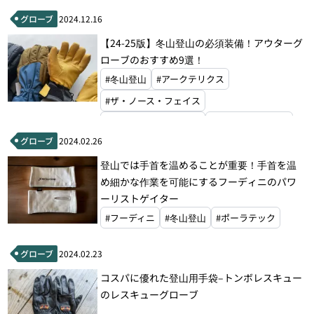
グローブ
2024.12.16
【24-25版】冬山登山の必須装備！アウターグ
ローブのおすすめ9選！
#冬山登山
#アークテリクス
#ザ・ノース・フェイス
#ブラックダイヤモンド
#ファイントラック
グローブ
2024.02.26
#マウンテンハードウェア
#モンベル
#ラブ
登山では手首を温めることが重要！手首を温
め細かな作業を可能にするフーディニのパワ
ーリストゲイター
#フーディニ
#冬山登山
#ポーラテック
グローブ
2024.02.23
コスパに優れた登山用手袋–トンボレスキュー
のレスキューグローブ