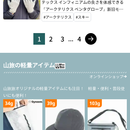
テックス インフィニアムの良さを体感できる
『アークテリクス ベンタグローブ』新旧モデ
ル比較付き
#アークテリクス
#スキー
1
2
3
4
...
山旅の軽量アイテム
オンラインショップ
山旅旅オリジナルの軽量アイテムにも注目！ 軽量・便利・普段使
いにも便利！
34g
39g
103g