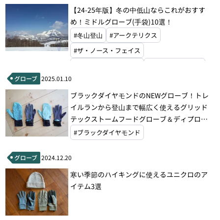
【24-25年版】冬の中低山ならこれがおすす
め！ミドルグローブ(手袋)10選！
#冬山登山
#アークテリクス
#ザ・ノース・フェイス
#ブラックダイヤモンド
#ファイントラック
グローブ
2025.01.10
#ラブ
#モンベル
#ホグロフス
ブラックダイヤモンドのNEWグローブ！トレ
イルランから登山まで幅広く使えるグリッド
テックストームフードグローブ＆ディプロイ
ウィンドフードグローブ
#ブラックダイヤモンド
グローブ
2024.12.20
寒い季節のハイキングに使えるユニクロのア
イテム3選