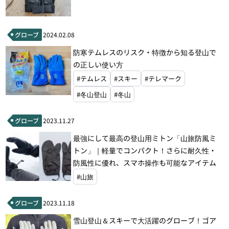
グローブ
2024.02.08
防寒テムレスのリスク・特徴から知る登山で
の正しい使い方
#テムレス
#スキー
#テレマーク
#冬山登山
#冬山
グローブ
2023.11.27
最強にして最高の登山用ミトン「山旅防風ミ
トン」｜軽量でコンパクト！さらに耐久性・
防風性に優れ、スマホ操作も可能なアイテム
#山旅
グローブ
2023.11.18
雪山登山＆スキーで大活躍のグローブ！ゴア