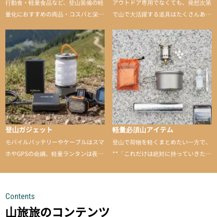
行動食・軽量食品など、登山装備の軽
アウトドア専用でなくても、発想次第
量化におすすめの商品・コスパと栄養
で山で大活躍する道具はたくさんあり
バランスに優れた行動食も紹介
ます。普段は街や家で使うものが、登
山に持ち込むと快適性や安心感をグッ
と引き上げてくれる――そんな意外性
のあるアイテムを紹介
登山ガジェット
軽量必須山アイテム
モバイルバッテリーやケーブルはスマ
登山で荷物を軽くまとめたい一方で、
ホやGPSの命綱、軽量ランタンは夜間
**「これだけは絶対に持っていきた
を快適に、登山用時計は標高や気圧を
い」**というアイテムがあります。軽
チェックできる頼れる存在。小さな道
量でありながら使い勝手に優れ、行動
具が、山での体験をぐっと快適に、そ
中も安心感を与えてくれる装備こそ、
Contents
して安全にしてくれます
登山を快適にしてくれる鍵
山旅旅のコンテンツ