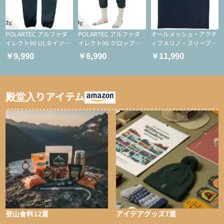
POLARTEC アルファダ
POLARTEC アルファダ
オールメッシュ・アクテ
イレクト90 ULタイツ
イレクト90 クロップド
ィブメリノ・スリーブレ
（アクティブインサレー
ULタイツ（アクティブ
ス
￥9,990
￥8,990
￥11,990
ション/テント泊用パジ
インサレーション/テン
ャマ/化繊パンツ/登山用
ト泊用パジャマ/化繊パ
タイツ）
ンツ/スキー用タイツ）
殿堂入りアイテム
登山食料12選
アイデアグッズ7選