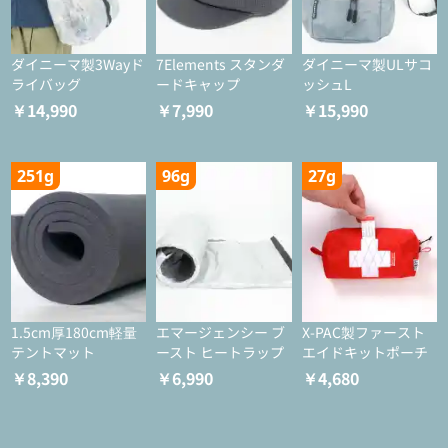
ダイニーマ製3Wayド
7Elements スタンダ
ダイニーマ製ULサコ
ライバッグ
ードキャップ
ッシュL
￥14,990
￥7,990
￥15,990
251g
96g
27g
1.5cm厚180cm軽量
エマージェンシー ブ
X-PAC製ファースト
テントマット
ースト ヒートラップ
エイドキットポーチ
￥8,390
￥6,990
￥4,680