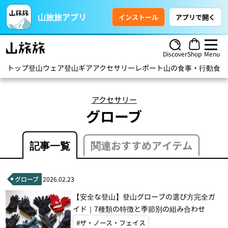
山旅旅アプリ
インストール
アプリで開く
Discover
Shop
Menu
トップ
登山ウェア
登山ギア
アクセサリー
レポート
山の食事・行動食
ハ
アクセサリー
グローブ
記事一覧
関連おすすめアイテム
グローブ
2026.02.23
【安全な登山】登山グローブの選び方完全ガ
イド｜7種類の特徴と季節別の組み合わせ
#ザ・ノース・フェイス