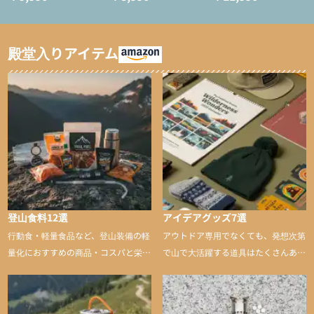
ション/テント泊用パジ
インサレーション/テン
ャマ/化繊パンツ/登山用
ト泊用パジャマ/化繊パ
タイツ）
ンツ/スキー用タイツ）
殿堂入りアイテム
登山食料12選
アイデアグッズ7選
行動食・軽量食品など、登山装備の軽
アウトドア専用でなくても、発想次第
量化におすすめの商品・コスパと栄養
で山で大活躍する道具はたくさんあり
バランスに優れた行動食も紹介
ます。普段は街や家で使うものが、登
山に持ち込むと快適性や安心感をグッ
と引き上げてくれる――そんな意外性