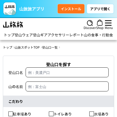
山旅旅アプリ
インストール
アプリで開く
Discover
Shop
Menu
トップ
登山ウェア
登山ギア
アクセサリー
レポート
山の食事・行動食
ハ
トップ
山旅スポットTOP
登山口一覧
登山口を探す
登山口名
山の名前
こだわり
駐車場あり
トイレあり
水場あり