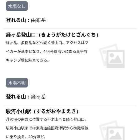
水場なし
登れる山：
由布岳
経ヶ岳登山口（きょうがたけとざんぐち）
経ヶ岳、多良岳などへ続く登山口。アクセスはマ
イカーが基本となり、444号線沿いにある奥平谷
キャンプ場に駐車できる。
水場不明
登れる山：
経ヶ岳
駿河小山駅（するがおやまえき）
丹沢湖の南西に位置する不老山へと続く登山口。
駿河小山駅までは東海道線国府津駅から御殿場線
に乗り換え、40分ほど。