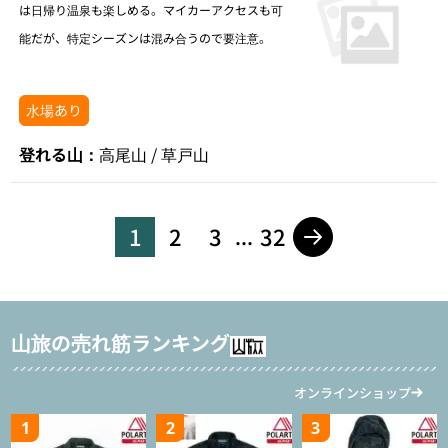
は日帰り温泉も楽しめる。マイカーアクセスも可
能だが、特定シーズンは混み合うので要注意。
水場あり
登れる山：
高尾山 / 草戸山
1
2
3
32
...
山旅の売れ筋ランキング
オンラインショップ
1
2
3