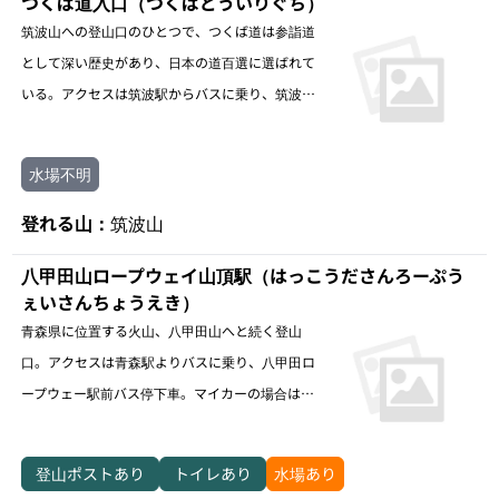
つくば道入口（つくばどういりぐち）
筑波山への登山口のひとつで、つくば道は参詣道
として深い歴史があり、日本の道百選に選ばれて
いる。アクセスは筑波駅からバスに乗り、筑波交
流センターバス停下車。またはマイカーで周辺施
設の駐車場を利用する。
水場不明
登れる山：
筑波山
八甲田山ロープウェイ山頂駅（はっこうださんろーぷう
ぇいさんちょうえき）
青森県に位置する火山、八甲田山へと続く登山
口。アクセスは青森駅よりバスに乗り、八甲田ロ
ープウェー駅前バス停下車。マイカーの場合は八
甲田ロープウェーの駐車場を利用する。
登山ポストあり
トイレあり
水場あり