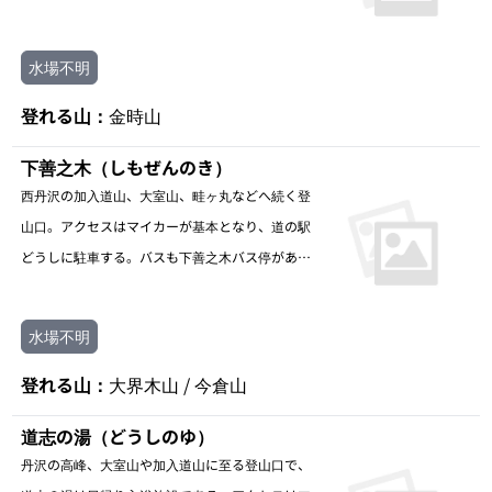
水場不明
登れる山：
金時山
下善之木（しもぜんのき）
西丹沢の加入道山、大室山、畦ヶ丸などへ続く登
山口。アクセスはマイカーが基本となり、道の駅
どうしに駐車する。バスも下善之木バス停がある
が、登山利用は難しい。
水場不明
登れる山：
大界木山 / 今倉山
道志の湯（どうしのゆ）
丹沢の高峰、大室山や加入道山に至る登山口で、