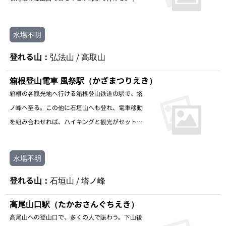
急線新宿駅から秦野駅までの所要時間は1時間ほ
ど。
水場不明
登れる山：
弘法山 / 高取山
箱根登山電車 風祭駅（かざまつりえき）
箱根の各観光地へ行ける箱根登山鉄道の駅で、塔
ノ峰へ至る。この他に石垣山へも登れ、電車移動
を組み合わせれば、ハイキングと観光がセットで
楽しめる。
水場不明
登れる山：
石垣山 / 塔ノ峰
高尾山口駅（たかおさんぐちえき）
高尾山への登山口で、多くの人で賑わう。下山後