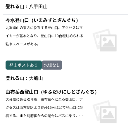
登れる山：
八甲田山
今水登山口（いまみずとざんぐち）
九重連山の東方に位置する登山口。アクセスはマ
イカーが基本となり、登山口に10台程駐められる
駐車スペースがある。
登山ポストあり
水場なし
登れる山：
大船山
由布岳西登山口（ゆふだけにしとざんぐち）
大分県にある双耳峰、由布岳へと至る登山口。ア
クセスは由布院駅より徒歩15分ほどで登山口に到
着する。また別府駅からの場合はバスに乗り、岳
本バス停で下車する。