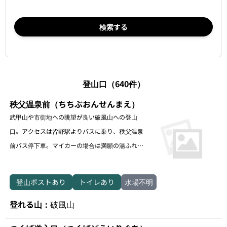
検索する
登山口（640件）
秩父温泉前（ちちぶおんせんまえ）
武甲山や市街地への眺望が良い破風山への登山
口。アクセスは皆野駅よりバスに乗り、秩父温泉
前バス停下車。マイカーの場合は満願の湯ふれあ
い広場に駐められる。満願の湯の露天風呂は下山
後におすすめ。
登山ポストあり
トイレあり
水場不明
登れる山：
破風山