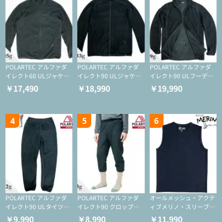
POLARTEC アルファダ
POLARTEC アルファダ
POLARTEC アルファダ
イレクト60 ULジャケッ
イレクト90 ULジャケッ
イレクト90 ULフーディ
ト（登山/ミドルレイヤ
ト（アクティブインサレ
（アクティブインサレー
￥17,490
￥18,990
￥19,990
ー/化繊ジャケット）
ーション/ミドルレイヤ
ション/ミドルレイヤー/
ー/化繊ジャケット）
化繊ジャケット）
4
5
6
POLARTEC アルファダ
POLARTEC アルファダ
オールメッシュ・アクテ
イレクト90 ULタイツ
イレクト90 クロップド
ィブメリノ・スリーブレ
（アクティブインサレー
ULタイツ（アクティブ
ス
￥9,990
￥8,990
￥11,990