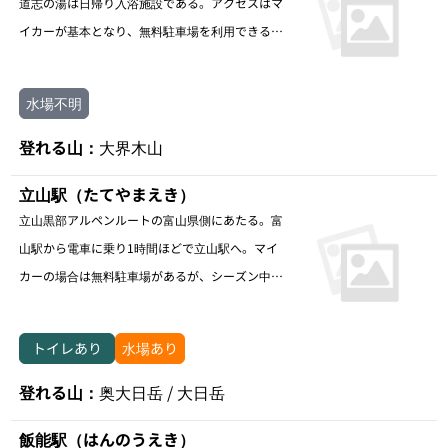
道志の湯は日帰り入浴施設である。アクセスはマ
イカーが基本となり、無料駐車場を利用できる。
バスも和出村バス停があるが、登山利用には向か
ない。
水場不明
登れる山：
大界木山
立山駅（たてやまえき）
立山黒部アルペンルートの富山県側にあたる。富
山駅から電車に乗り1時間ほどで立山駅へ。マイ
カーの場合は無料駐車場があるが、シーズン中は
満車に注意。駅前ロータリー内に水場あり。
トイレあり
水場あり
登れる山：
奥大日岳 / 大日岳
飯能駅（はんのうえき）