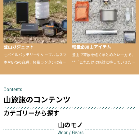
のあるアイテムを紹介
登山ガジェット
軽量必須山アイテム
モバイルバッテリーやケーブルはスマ
登山で荷物を軽くまとめたい一方で、
ホやGPSの命綱、軽量ランタンは夜間
**「これだけは絶対に持っていきた
を快適に、登山用時計は標高や気圧を
い」**というアイテムがあります。軽
チェックできる頼れる存在。小さな道
量でありながら使い勝手に優れ、行動
具が、山での体験をぐっと快適に、そ
中も安心感を与えてくれる装備こそ、
Contents
して安全にしてくれます
登山を快適にしてくれる鍵
山旅旅のコンテンツ
カテゴリーから探す
山のモノ
Wear / Gears