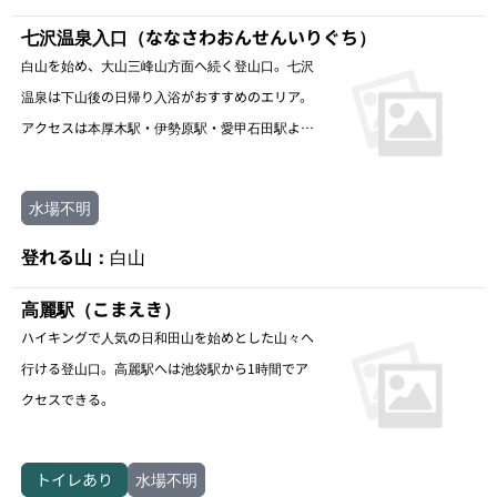
七沢温泉入口（ななさわおんせんいりぐち）
白山を始め、大山三峰山方面へ続く登山口。七沢
温泉は下山後の日帰り入浴がおすすめのエリア。
アクセスは本厚木駅・伊勢原駅・愛甲石田駅より
バスに乗り、七沢温泉入り口バス停下車。水場不
明
水場不明
登れる山：
白山
高麗駅（こまえき）
ハイキングで人気の日和田山を始めとした山々へ
行ける登山口。高麗駅へは池袋駅から1時間でア
クセスできる。
トイレあり
水場不明