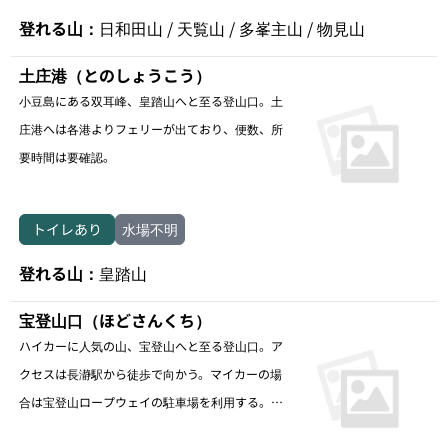
登れる山：
日和田山 / 天覧山 / 多峯主山 / 物見山
土庄港（とのしょうこう）
小豆島にある双耳峰、皇踏山へと至る登山口。土
庄港へは各港よりフェリーが出ており、便数、所
要時間は要確認。
トイレあり
水場不明
登れる山：
皇踏山
宝登山口（ほどさんくち）
ハイカーに人気の山、宝登山へと至る登山口。ア
クセスは長瀞駅から徒歩で向かう。マイカーの場
合は宝登山ロープウェイの駐車場を利用する。宝
登山神社には水場あり。