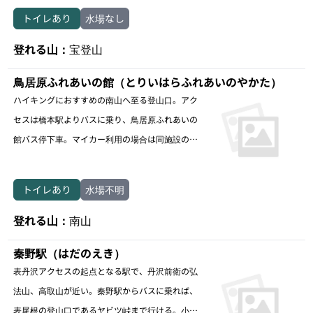
トイレあり
水場なし
登れる山：
宝登山
鳥居原ふれあいの館（とりいはらふれあいのやかた）
ハイキングにおすすめの南山へ至る登山口。アク
セスは橋本駅よりバスに乗り、鳥居原ふれあいの
館バス停下車。マイカー利用の場合は同施設の駐
車場を利用できる。
トイレあり
水場不明
登れる山：
南山
秦野駅（はだのえき）
表丹沢アクセスの起点となる駅で、丹沢前衛の弘
法山、高取山が近い。秦野駅からバスに乗れば、
表尾根の登山口であるヤビツ峠まで行ける。小田