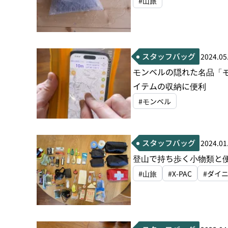
#山旅
スタッフバッグ
2024.05
モンベルの隠れた名品「
イテムの収納に便利
#モンベル
スタッフバッグ
2024.01
登山で持ち歩く小物類と
#山旅
#X-PAC
#ダイ