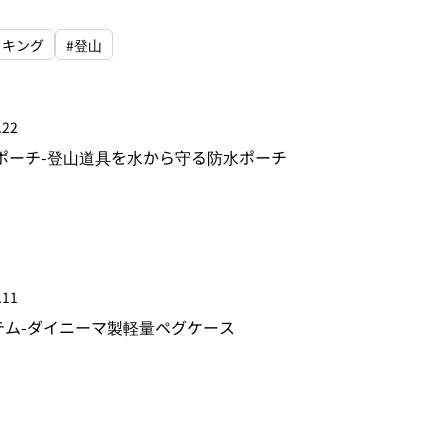
イキング
#登山
.22
ポーチ-登山道具を水から守る防水ポーチ
.11
テム-ダイニーマ製軽量ペグケース