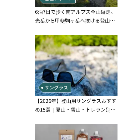
6泊7日で歩く南アルプス全山縦走。
光岳から甲斐駒ヶ岳へ抜ける登山の
記録
サングラス
【2026年】登山用サングラスおすす
め15選｜夏山・雪山・トレラン別、
シーンで選ぶ失敗しない一本