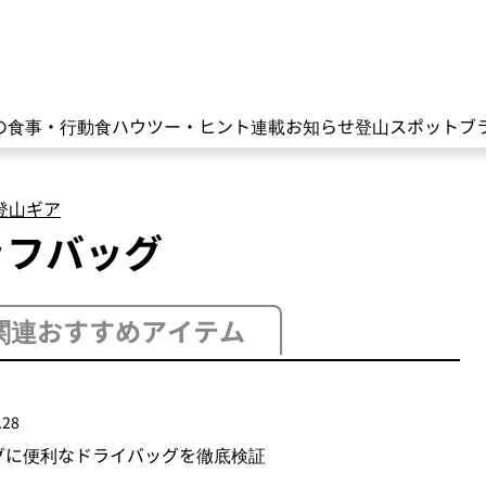
の食事・行動食
ハウツー・ヒント
連載
お知らせ
登山スポット
ブ
登山ギア
ッフバッグ
関連おすすめアイテム
.28
グに便利なドライバッグを徹底検証