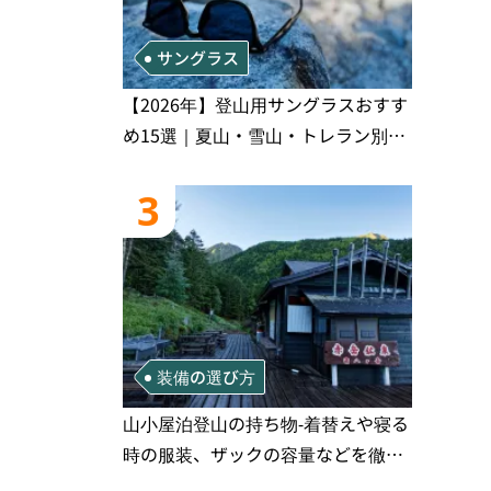
サングラス
【2026年】登山用サングラスおすす
め15選｜夏山・雪山・トレラン別、
シーンで選ぶ失敗しない一本
3
装備の選び方
山小屋泊登山の持ち物‐着替えや寝る
時の服装、ザックの容量などを徹底
紹介！1泊2日、2泊3日用のリスト付