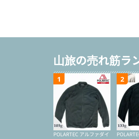
山旅の売れ筋ラ
1
2
POLARTEC アルファダイ
POLART