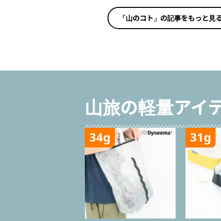
「山のコト」の記事をもっと見
山旅の軽量アイ
34g
31g