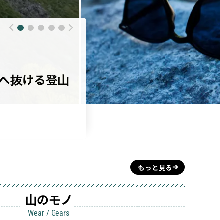
山のモノ
サングラス
岳へ抜ける登山
【2026年】登山用サン
別、シーンで選ぶ失敗しな
#スミス
#オークリー
#スワンズ
もっと見る
山のモノ
Wear / Gears