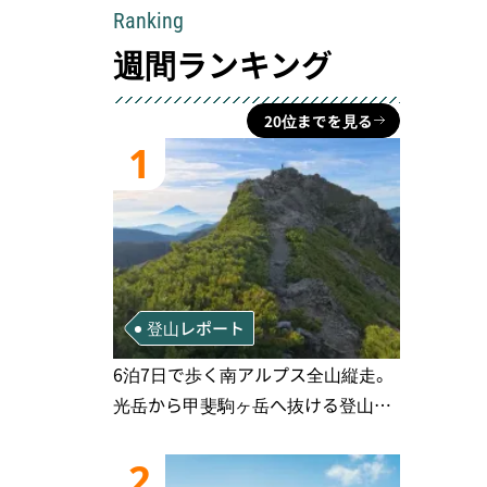
Ranking
週間ランキング
20位までを見る
1
登山レポート
6泊7日で歩く南アルプス全山縦走。
光岳から甲斐駒ヶ岳へ抜ける登山の
記録
2