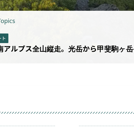
Topics
ート
く南アルプス全山縦走。光岳から甲斐駒ヶ