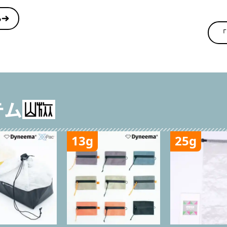
る
「
テム
13g
25g