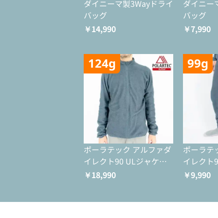
ダイニーマ製3Wayドライ
ダイニーマ
バッグ
バッグ
￥14,990
￥7,990
124g
99g
ポーラテック アルファダ
ポーラテ
イレクト90 ULジャケッ
イレクト9
ト
￥18,990
￥9,990