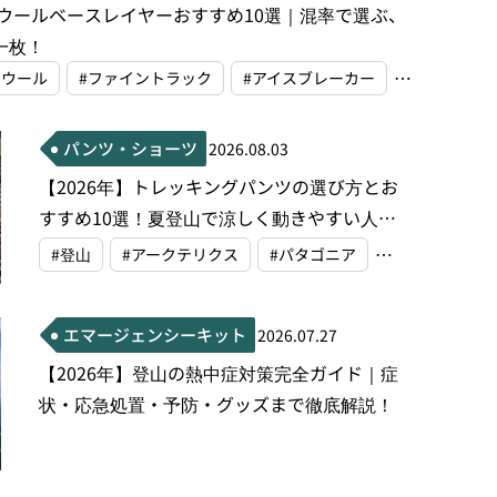
ノウールベースレイヤーおすすめ10選｜混率で選ぶ、
一枚！
トウール
#ファイントラック
#アイスブレーカー
パンツ・ショーツ
2026.08.03
【2026年】トレッキングパンツの選び方とお
すすめ10選！夏登山で涼しく動きやすい人気
モデルを徹底解説！
#登山
#アークテリクス
#パタゴニア
エマージェンシーキット
2026.07.27
【2026年】登山の熱中症対策完全ガイド｜症
状・応急処置・予防・グッズまで徹底解説！