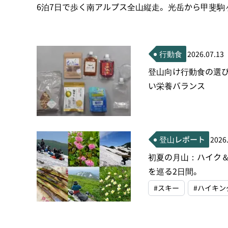
6泊7日で歩く南アルプス全山縦走。光岳から甲斐駒
行動食
2026.07.13
登山向け行動食の選
い栄養バランス
登山レポート
2026
初夏の月山：ハイク
を巡る2日間。
#スキー
#ハイキン