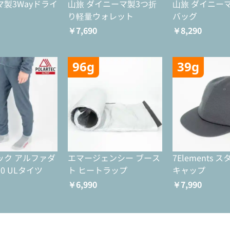
製3Wayドライ
山旅 ダイニーマ製3つ折
山旅 ダイニー
り軽量ウォレット
バッグ
￥7,690
￥8,290
96g
39g
ック アルファダ
エマージェンシー ブース
7Elements 
0 ULタイツ
ト ヒートラップ
キャップ
￥6,990
￥7,990