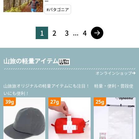
ー
#パタゴニア
1
2
3
4
...
山旅の軽量アイテム
オンラインショップ
山旅旅オリジナルの軽量アイテムにも注目！ 軽量・便利・普段使
いにも便利！
39g
27g
25g