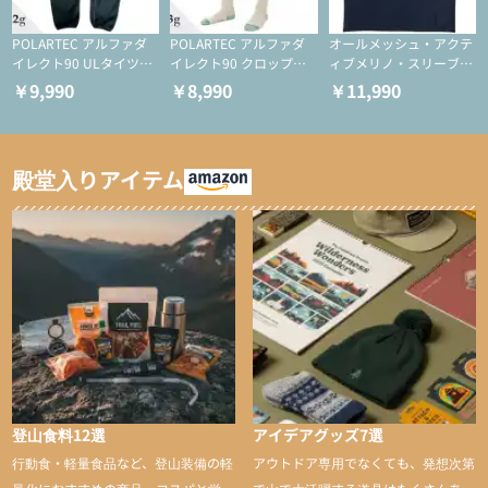
POLARTEC アルファダ
POLARTEC アルファダ
オールメッシュ・アクテ
イレクト90 ULタイツ
イレクト90 クロップド
ィブメリノ・スリーブレ
（アクティブインサレー
ULタイツ（アクティブ
ス
￥9,990
￥8,990
￥11,990
ション/テント泊用パジ
インサレーション/テン
ャマ/化繊パンツ/登山用
ト泊用パジャマ/化繊パ
タイツ）
ンツ/スキー用タイツ）
殿堂入りアイテム
登山食料12選
アイデアグッズ7選
行動食・軽量食品など、登山装備の軽
アウトドア専用でなくても、発想次第