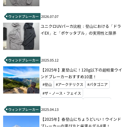
ウィンドブレーカー
2026.07.07
ユニクロUVパーカ比較：登山における「ドラ
イEX」と「ポケッタブル」の実用性と限界
ウィンドブレーカー
2025.05.12
【2025年】夏登山に！120g以下の超軽量ウイ
ンドブレーカーおすすめ10選！
#登山
#アークテリクス
#パタゴニア
#ザ・ノース・フェイス
#ブラックダイヤモンド
#オーエムエム
ウィンドブレーカー
2025.04.13
#マイルストーン
#モンベル
【2025年】春登山にちょうどいい！ウインド
ブレーカーの選び方と厳選モデル8選！