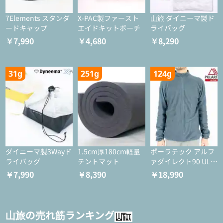
7Elements スタンダ
X-PAC製ファースト
山旅 ダイニーマ製ド
ードキャップ
エイドキットポーチ
ライバッグ
￥7,990
￥4,680
￥8,290
31g
251g
124g
ダイニーマ製3Wayド
1.5cm厚180cm軽量
ポーラテック アルフ
ライバッグ
テントマット
ァダイレクト90 ULジ
ャケット
￥7,990
￥8,390
￥18,990
山旅の売れ筋ランキング