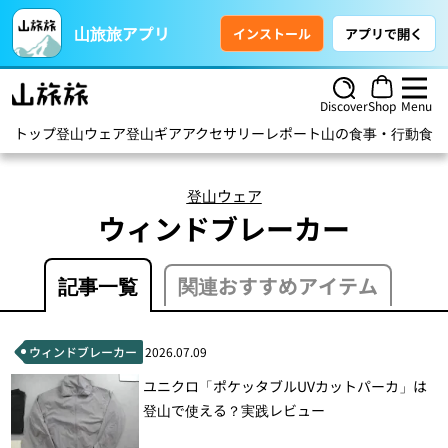
山旅旅アプリ
インストール
アプリで開く
Discover
Shop
Menu
トップ
登山ウェア
登山ギア
アクセサリー
レポート
山の食事・行動食
ハ
登山ウェア
ウィンドブレーカー
記事一覧
関連おすすめアイテム
ウィンドブレーカー
2026.07.09
ユニクロ「ポケッタブルUVカットパーカ」は
登山で使える？実践レビュー