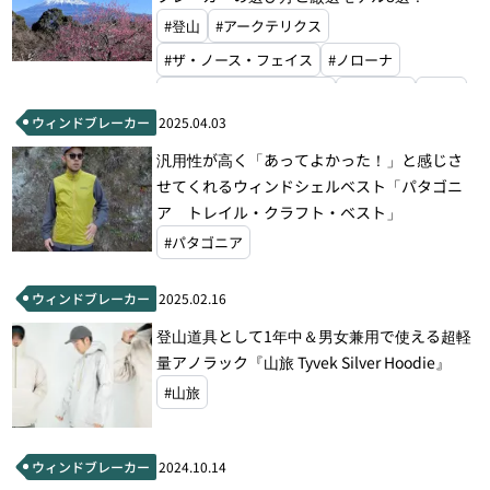
#登山
#アークテリクス
#ザ・ノース・フェイス
#ノローナ
#マウンテンハードウェア
#モンベル
#ラブ
ウィンドブレーカー
2025.04.03
汎用性が高く「あってよかった！」と感じさ
せてくれるウィンドシェルベスト「パタゴニ
ア トレイル・クラフト・ベスト」
#パタゴニア
ウィンドブレーカー
2025.02.16
登山道具として1年中＆男女兼用で使える超軽
量アノラック『山旅 Tyvek Silver Hoodie』
#山旅
ウィンドブレーカー
2024.10.14