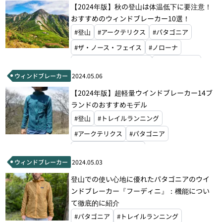
【2024年版】秋の登山は体温低下に要注意！
おすすめのウィンドブレーカー10選！
#登山
#アークテリクス
#パタゴニア
#ザ・ノース・フェイス
#ノローナ
#マウンテンハードウェア
#オーエムエム
ウィンドブレーカー
2024.05.06
#アクシーズクイン
#マイルストーン
【2024年版】超軽量ウインドブレーカー14ブ
#モンベル
#ラブ
ランドのおすすめモデル
#登山
#トレイルランニング
#アークテリクス
#パタゴニア
#ザ・ノース・フェイス
ウィンドブレーカー
2024.05.03
#ブラックダイヤモンド
#ノローナ
登山での使い心地に優れたパタゴニアのウイ
#ティートンブロス
#マウンテンハードウェア
ンドブレーカー『フーディニ』：機能につい
#ホグロフス
#オーエムエム
て徹底的に紹介
#アクシーズクイン
#マイルストーン
#パタゴニア
#トレイルランニング