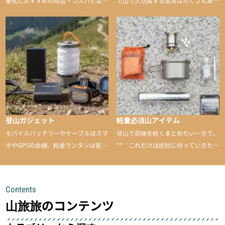
量化におすすめの商品・コスパと栄養
で山で大活躍する道具はたくさんあり
バランスに優れた行動食も紹介
ます。普段は街や家で使うものが、登
山に持ち込むと快適性や安心感をグッ
と引き上げてくれる――そんな意外性
のあるアイテムを紹介
登山ガジェット
軽量必須山アイテム
モバイルバッテリーやケーブルはスマ
登山で荷物を軽くまとめたい一方で、
ホやGPSの命綱、軽量ランタンは夜間
**「これだけは絶対に持っていきた
を快適に、登山用時計は標高や気圧を
い」**というアイテムがあります。軽
チェックできる頼れる存在。小さな道
量でありながら使い勝手に優れ、行動
具が、山での体験をぐっと快適に、そ
中も安心感を与えてくれる装備こそ、
Contents
して安全にしてくれます
登山を快適にしてくれる鍵
山旅旅のコンテンツ